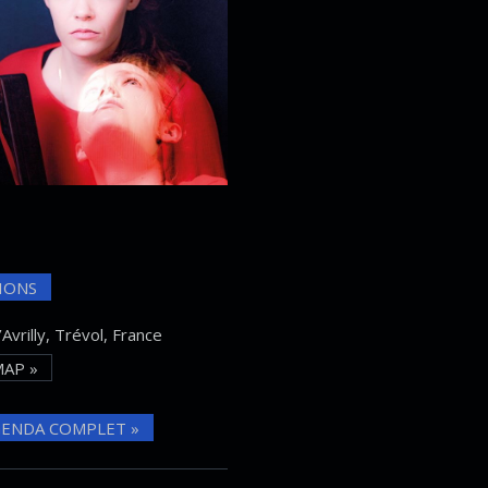
IONS
Avrilly, Trévol, France
AP »
ENDA COMPLET »