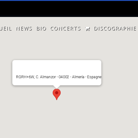
UEIL
NEWS
BIO
CONCERTS
DISCOGRAPHIE
RGRH+6W, C. Almanzor - 04002 - Almería - Espagne